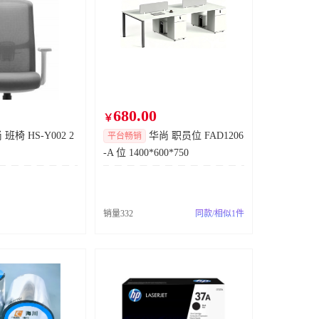
已成交
定制高压胶管采购
已成交
备品备件询价0730
已成交
定位销（按图纸）
已成交
680.00
成都工厂总线适配器采购
已成交
￥
班椅 HS-Y002 2
华尚 职员位 FAD1206
平台畅销
调节螺杆
已成交
-A 位 1400*600*750
加工备件采购询价
已成交
线束采购
已成交
销量332
同款/相似1件
模冲武汉260729设备备件1询7种
已成交
成都工厂涂装油漆电动泵备件采购
已成交
气垫滞后缸顶杆大螺母
已成交
滑块、电池采购询价0730
已成交