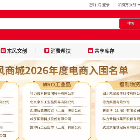
您好,请
登录
|
采购方服务
搜索
东风文创
消费帮扶
共享库存