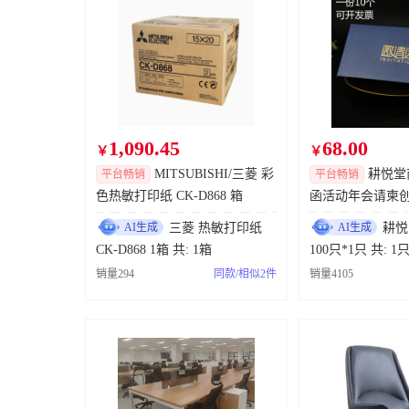
S-390-3三通先导电磁阀采购申请
神龙汽车有限公
焊钳钳臂
盐析槽超声波液位计采购
神龙汽车有限公
2KE流量计采购
神龙汽车有限公
1,090.45
68.00
￥
￥
SMB电池组
神龙汽车有限公
MITSUBISHI/三菱 彩
耕悦堂
平台畅销
平台畅销
色热敏打印纸 CK-D868 箱
函活动年会请柬
日常备件询价
岚图汽车科技股
制22*12cm 100只装 销售单位：
AI生成
三菱 热敏打印纸
AI生成
耕悦堂
只
CK-D868 1箱 共: 1箱
100只*1只 共: 1
电瓶检测仪连接线带夹子（EXP-810）
销量294
同款/相似2件
销量4105
导热硅脂
东风本田汽车有
BE变速箱适配器翻转吊具采购
神龙汽车有限公
滚床滚轮（钢轮）
神龙汽车有限公