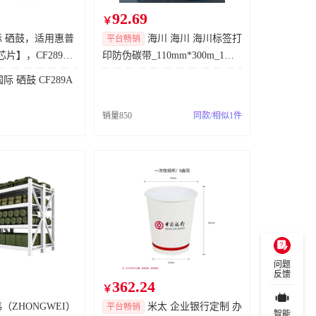
92.69
三丰电子数显齿轮外径千分尺
已成交
￥
 硒鼓，适用惠普
海川 海川 海川标签打
平台畅销
60kw双枪直流桩采购
已成交
芯片】，CF289
印防伪碳带_110mm*300m_1卷
507n/M507dn/
CZ-BD164(贝迪母带） 卷 卷
NVH半消音室、单轴性能2台架（智新科技）
已成交
国际 硒鼓 CF289A
售单位：个
20260723工控模块及插座采购-2
已成交
销量850
同款/相似1件
成都工厂涂装BINKS备件采购
已成交
备件采购（一浦莱斯）
已成交
总装保全7月询价3
已成交
郑州日产零星工具采购一批次
已成交
2026年7月28日备件NSK轴承-即用
已成交
问题
电机端盖、定位销采购项目
已成交
反馈
362.24
￥
神龙汽车车主商城商品-8.4
已成交
（ZHONGWEI）
米太 企业银行定制 办
平台畅销
智能