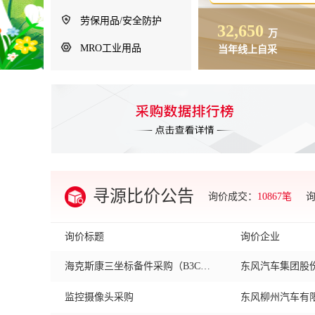
劳保用品/安全防护
224
2,194
32,650
家
家
万
MRO工业用品
采购主体
合作供应商
当年线上自采
汽车底盘检测仪
郑州日产汽车有
寻源比价公告
询价成交：
10867笔
施耐德变频器询价
神龙汽车有限公
海克斯康三坐标备件采购（B3CS电源板）
询价标题
询价企业
监控摄像头采购
东风柳州汽车有
空压机电气备件询比