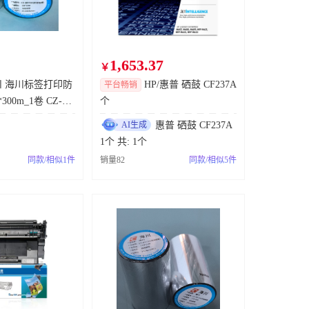
神龙汽车车主商城商品-7.29
已成交
电极杆电极臂
已成交
1,653.37
￥
成都工厂涂装机器人密封备件采购
已成交
 海川标签打印防
HP/惠普 硒鼓 CF237A
平台畅销
300m_1卷 CZ-BD
个
备件采购询价0729
已成交
） 卷 卷
AI生成
惠普 硒鼓 CF237A
传感器
已成交
1个 共: 1个
载冷剂采购
已成交
同款/相似1件
销量82
同款/相似5件
电池
已成交
7月：信赖商城大疆（标品）
已成交
V形块采购
已成交
万能角度尺 0-320° 采购
已成交
手持扫码枪斑马PDA采购
已成交