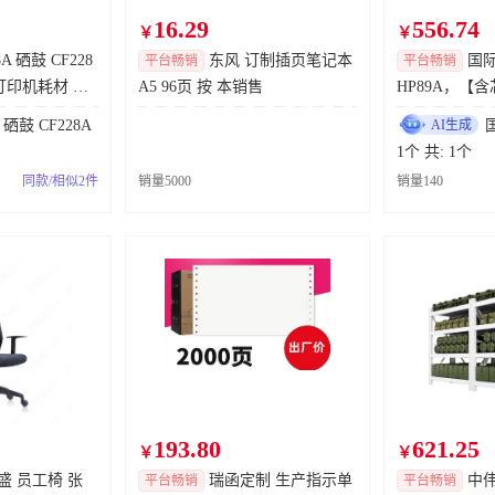
16.29
556.74
￥
￥
术有限公司
1条
1
天
2
时
立即查看
A 硒鼓 CF228
东风 订制插页笔记本
国际
平台畅销
平台畅销
件 打印机耗材 销
A5 96页 按 本销售
HP89A，【含
司
1条
3
天
2
时
立即查看
A，约5000页，M
硒鼓 CF228A
AI生成
术有限公司
2条
1
天
2
时
立即查看
M528dn 销
1个 共: 1个
同款/相似2件
销量5000
销量140
东风汽车集团股份有限公司奕派汽车科技分公司
2条
1
天
2
时
立即查看
有限公司
1条
3
天
2
时
立即查看
份有限公司
1条
1
天
2
时
立即查看
东风汽车集团股份有限公司奕派汽车科技分公司
2条
0
天
2
时
立即查看
份有限公司
1条
0
天
2
时
立即查看
东风汽车集团股份有限公司奕派汽车科技分公司
2条
0
天
2
时
立即查看
193.80
621.25
￥
￥
 员工椅 张
东风汽车集团股份有限公司奕派汽车科技分公司
1条
瑞函定制 生产指示单
0
天
2
时
立即查看
中伟
平台畅销
平台畅销