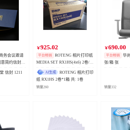
司
1条
2
天
2
时
立即查看
东风汽车集团股份有限公司奕派汽车科技分公司
2条
2
天
2
时
立即查看
司
1条
4
天
2
时
立即查看
司
1条
4
天
2
时
立即查看
925.02
690.00
￥
￥
司
1条
3
天
2
时
立即查看
商务会议邀请
ROTENG 相片打印纸
华尚 
平台畅销
平台畅销
创意简约信封定
MEDIA SET RX1HS(4x6) 2卷/箱
张/箱 张
份有限公司
15条
7
天
2
时
立即查看
2的倍数订货 卷
 信封 1211
AI生成
ROTENG 相片打印
只
纸 RX1HS 2卷*1箱 共: 1卷
重庆东风南方汽车销售服务有限公司
1条
2
天
2
时
立即查看
销量260
销量332
限公司
1条
4
天
2
时
立即查看
司
1条
2
天
2
时
立即查看
司
1条
2
天
2
时
立即查看