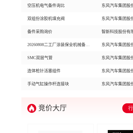
双组份涂胶机填充阀
备件采购询价
智新科技股份有
20260808二工厂涂装保全机械备件询比
SMC双层气管
连体枪针活塞组件
手动气缸操作杆连接块
韦孚焊钳组件询价
ARO变压器连接件询价
竞价大厅
行
气动吸尘器（细地面油）
云峰涂装备件采购询价20260808
岚图汽车科技股