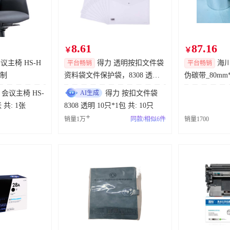
份有限公司
3条
2
天
2
时
立即查看
司
4条
2
天
2
时
立即查看
8.61
87.16
司
1条
2
天
2
时
立即查看
￥
￥
议主椅 HS-H
得力 透明按扣文件袋
海川
平台畅销
平台畅销
份有限公司
8条
2
天
2
时
立即查看
定制
资料袋文件保护袋，8308 透明
伪碳带_80mm*
（10只/包） 售卖规格：1包 销
164(贝迪母带
限公司
6条
1
天
2
时
立即查看
 会议主椅 HS-
AI生成
得力 按扣文件袋
售单位：包
1 可定制 1张 共: 1张
8308 透明 10只*1包 共: 10只
限公司
28条
3
天
2
时
立即查看
销量1万
同款/相似6件
销量1700
限公司
24条
1
天
2
时
立即查看
份有限公司
4条
1
天
2
时
立即查看
限公司
4条
1
天
2
时
立即查看
城
56条
1
天
2
时
立即查看
限公司
15条
1
天
2
时
立即查看