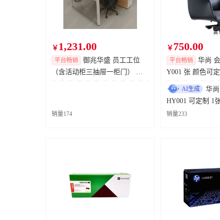
轴承、导轨直线轴承采购
岚图汽车科技股
机械手加工
神龙汽车有限公
1,231.00
750.00
滚轮半环自制机加件
神龙汽车有限公
￥
￥
御兆华盛 员工工位
华尚 会
平台畅销
平台畅销
HJ涂树备件0806
岚图汽车科技股
（含活动柜三抽屉一柜门） 张
Y001 张 颜色可
桌1600WX800DX750H 柜800X4
机器人夹爪采购（加工备件）
智新科技股份有
AI生成
华尚
00X650H
HY00
过滤器采购
东风本田汽车有
销量174
销量233
高压油管采购（批量）
智新科技股份有
云峰总装询价20260805（座椅相机）
岚图汽车科技股
备件询价采购
智新科技股份有
神龙汽车车主商城商品-8.6
神龙汽车车主商
备品备件询价0806
智新科技股份有