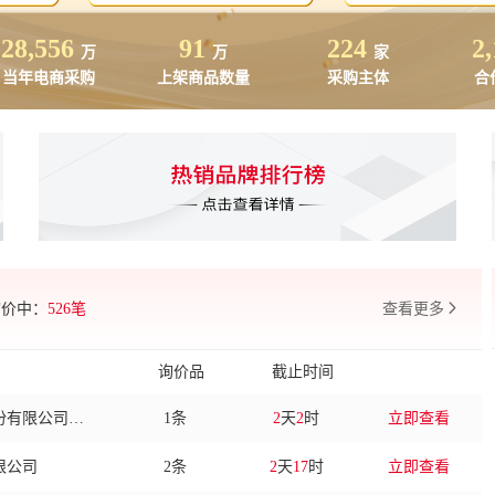
28,556
91
224
2
万
万
家
当年电商采购
上架商品数量
采购主体
合
限公司
1条
2
天
2
时
立即查看
询价中：
526笔
查看更多
司
1条
4
天
2
时
立即查看
东风汽车集团股份有限公司奕派汽车科技分公司
1条
2
天
2
时
立即查看
询价品
截止时间
限公司
2条
2
天
17
时
立即查看
东风汽车集团股份有限公司奕派汽车科技分公司
3条
3
天
2
时
立即查看