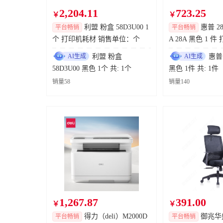
2,204.11
723.25
￥
￥
模冲武汉XY下箱体托盘量产1种2询
东风模具冲压技
利盟 粉盒 58D3U00 1
惠普 28
平台畅销
平台畅销
个 打印机耗材 销售单位：个
A 28A 黑色 1 
IFM 压力传感器
神龙汽车有限公
售单位：件
AI生成
利盟 粉盒
AI生成
惠普 
模冲武汉260729设备备件2询2种
东风模具冲压技
58D3U00 黑色 1个 共: 1个
黑色 1件 共: 1件
销量58
销量140
成都工厂总装车间伺服拧紧工具采购
双光谱测温5寸球机
广汽本田发动机
短帆布手套
岚图汽车科技股
成都工厂总装车间SEW电机询价
高温慰问物资（友福利）
岚图汽车科技股
焊钳钳臂
1,267.87
391.00
￥
￥
得力（deli）M2000D
成都工厂总装车间GRACO涂胶机胶嘴（机械非标件）
御兆华盛
平台畅销
平台畅销