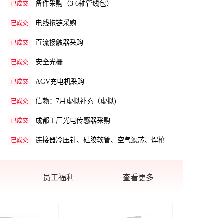
电线拖链采购
已成交
直流接触器采购
已成交
安全光栅
已成交
AGV充电机采购
已成交
信赖：7月虚拟补充（虚拟)
已成交
成都工厂光电传感器采购
已成交
连接器冷压针、硅胶软管、空气滤芯、焊枪信号板
已成交
正餐营养品选品方案
已成交
信赖：7月补充询价（标品）
已成交
员工福利
查看更多
2026年7月31日备件标准件-即用
已成交
模冲武汉260730设备备件1询1种!!急件
已成交
散热风机、工业排风扇、控制器、监控显示器