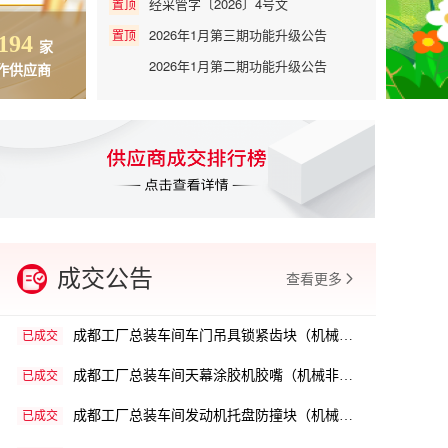
经采管字〔2026〕4号文
置顶
2026年1月第三期功能升级公告
置顶
,194
32,650
28,556
91
家
万
万
2026年1月第二期功能升级公告
作供应商
当年线上自采
当年电商采购
上架商
2026年1月第一期功能升级公告
2025年12月第四期功能升级公告
2025年12月第三期功能升级公告
2025年12月第二期功能升级公告
2025年12月第一期功能升级公告
神龙汽车车主商城商品-8.4
已成交
成都工厂总装车间V型轮询价
已成交
成交公告
查看更多
成都工厂总装车间车门吊具锁紧齿块（机械非标件）询价
已成交
成都工厂总装车间天幕涂胶机胶嘴（机械非标件）询价
已成交
成都工厂总装车间发动机托盘防撞块（机械非标件）询价
已成交
备件采购（3-6轴管线包）
已成交